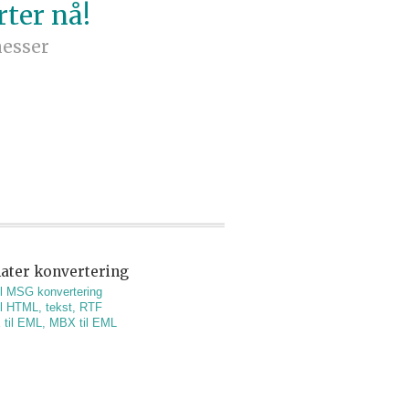
rter nå!
nesser
ater konvertering
l MSG konvertering
l HTML, tekst, RTF
il EML, MBX til EML