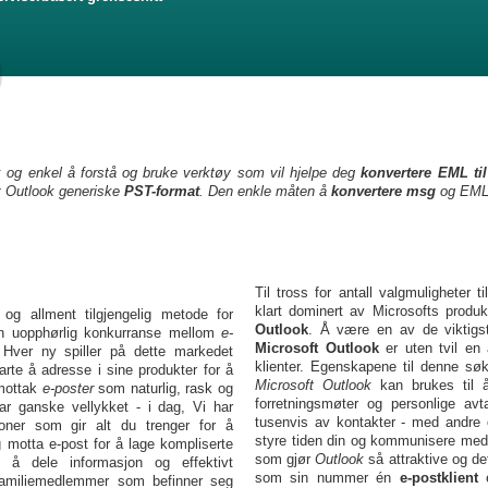
k og enkel å forstå og bruke verktøy som vil hjelpe deg
konvertere EML ti
t Outlook generiske
PST-format
. Den enkle måten å
konvertere msg
og EML-f
Til tross for antall valgmuligheter t
klart dominert av Microsofts produ
og allment tilgjengelig metode for
Outlook
. Å være en av de viktig
n uopphørlig konkurranse mellom
e-
Microsoft Outlook
er uten tvil en
 Hver ny spiller på dette markedet
klienter. Egenskapene til denne sø
rte å adresse i sine produkter for å
Microsoft Outlook
kan brukes til å
 mottak
e-poster
som naturlig, rask og
forretningsmøter og personlige avt
r ganske vellykket - i dag, Vi har
tusenvis av kontakter - med andre o
oner som gir alt du trenger for å
styre tiden din og kommunisere med
motta e-post for å lage kompliserte
som gjør
Outlook
så attraktive og d
 å dele informasjon og effektivt
som sin nummer én
e-postklient
e
familiemedlemmer som befinner seg