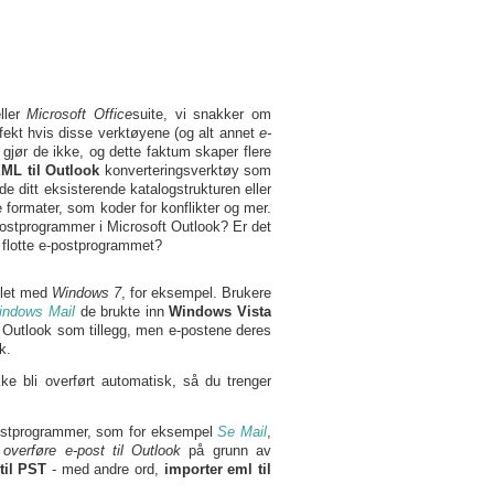
eller
Microsoft Office
suite, vi snakker om
fekt hvis disse verktøyene (og alt annet
e-
gjør de ikke, og dette faktum skaper flere
ML til Outlook
konverteringsverktøy som
 ditt eksisterende katalogstrukturen eller
 formater, som koder for konflikter og mer.
postprogrammer i Microsoft Outlook? Er det
e flotte e-postprogrammet?
ellet med
Windows 7
, for eksempel. Brukere
indows Mail
de brukte inn
Windows Vista
Outlook som tillegg, men e-postene deres
k.
kke bli overført automatisk, så du trenger
-postprogrammer, som for eksempel
Se Mail
,
e
overføre e-post til Outlook
på grunn av
til PST
- med andre ord,
importer eml til