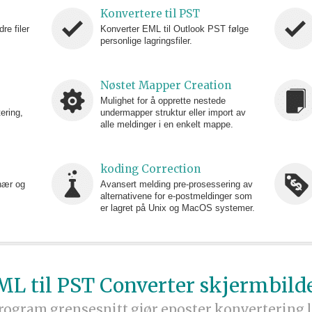
Konvertere til PST
e filer
Konverter EML til Outlook PST følge
personlige lagringsfiler.
Nøstet Mapper Creation
Mulighet for å opprette nestede
ering,
undermapper struktur eller import av
alle meldinger i en enkelt mappe.
koding Correction
inær og
Avansert melding pre-prosessering av
alternativene for e-postmeldinger som
er lagret på Unix og MacOS systemer.
ML til PST Converter skjermbilde
ogram grensesnitt gjør eposter konvertering 