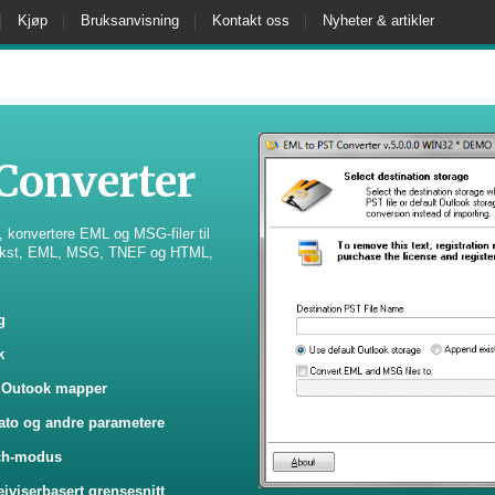
Kjøp
Bruksanvisning
Kontakt oss
Nyheter & artikler
Converter
, konvertere EML og MSG-filer til
 tekst, EML, MSG, TNEF og HTML,
g
k
il Outook mapper
 dato og andre parametere
atch-modus
eiviserbasert grensesnitt