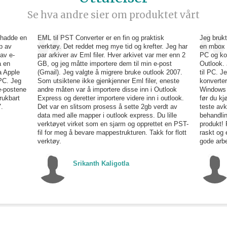
Se hva andre sier om produktet vårt
 hadde en
EML til PST Converter er en fin og praktisk
Jeg brukt
p av
verktøy. Det reddet meg mye tid og krefter. Jeg har
en mbox e
av e-
par arkiver av Eml filer. Hver arkivet var mer enn 2
PC og kon
å en
GB, og jeg måtte importere dem til min e-post
Outlook. 
a Apple
(Gmail). Jeg valgte å migrere bruke outlook 2007.
til PC. Je
PC. Jeg
Som utsiktene ikke gjenkjenner Eml filer, eneste
konverte
e-postene
andre måten var å importere disse inn i Outlook
Windows 
rukbart
Express og deretter importere videre inn i outlook.
før du kj
.
Det var en slitsom prosess å sette 2gb verdt av
teste avk
data med alle mapper i outlook express. Du lille
behandlin
verktøyet virket som en sjarm og opprettet en PST-
produkt! 
fil for meg å bevare mappestrukturen. Takk for flott
raskt og e
verktøy.
gode arbe
Srikanth Kaligotla