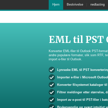
Hjem
Beskrivelse
nedlasting
EML til PST 
Konverter EML-filer til Outlook PST-format
andre populære formater, slik som RTF,
import e-filer til Outlook.
Lynraske EML til PST konverterin
Importer e-filer i Microsoft Outloo
Konverter filsystemet kataloger t
Filtrer meldinger etter størrelse,
Import av e-post til PST-filer i b
Brukervennlig og svært intuitivt v