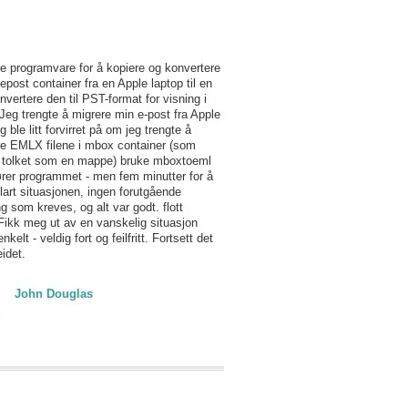
e programvare for å kopiere og konvertere
post container fra en Apple laptop til en
vertere den til PST-format for visning i
Jeg trengte å migrere min e-post fra Apple
g ble litt forvirret på om jeg trengte å
re EMLX filene i mbox container (som
tolket som en mappe) bruke mboxtoeml
ører programmet - men fem minutter for å
lart situasjonen, ingen forutgående
g som kreves, og alt var godt. flott
Fikk meg ut av en vanskelig situasjon
nkelt - veldig fort og feilfritt. Fortsett det
idet.
John Douglas