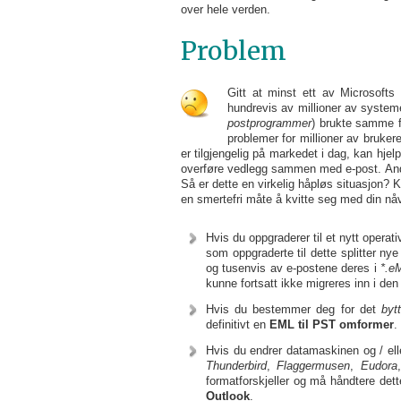
over hele verden.
Problem
Gitt at minst ett av Microsofts 
hundrevis av millioner av system
postprogrammer
) brukte samme f
problemer for millioner av bruke
er tilgjengelig på markedet i dag, kan hj
overføre vedlegg sammen med e-post. Andre 
Så er dette en virkelig håpløs situasjon? K
en smertefri måte å kvitte seg med din nå
Hvis du oppgraderer til et nytt operat
som oppgraderte til dette splitter ny
og tusenvis av e-postene deres i
*.e
kunne fortsatt ikke migreres inn i de
Hvis du bestemmer deg for det
byt
definitivt en
EML til PST omformer
.
Hvis du endrer datamaskinen og / ell
Thunderbird
,
Flaggermusen
,
Eudora
formatforskjeller og må håndtere det
Outlook
.