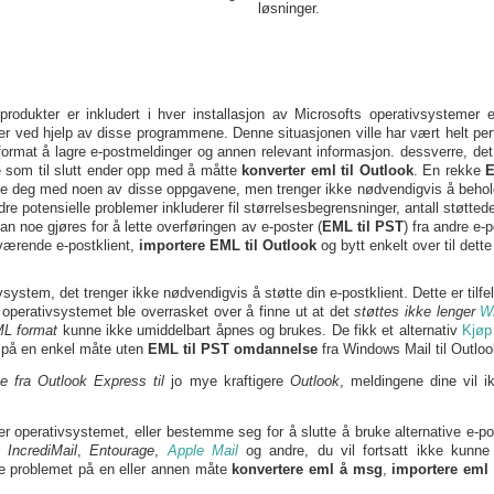
løsninger.
produkter er inkludert i hver installasjon av Microsofts operativsystemer 
er ved hjelp av disse programmene. Denne situasjonen ville har vært helt per
ormat å lagre e-postmeldinger og annen relevant informasjon. dessverre, det 
re som til slutt ender opp med å måtte
konverter eml til Outlook
. En rekke
E
elpe deg med noen av disse oppgavene, men trenger ikke nødvendigvis å beholde
potensielle problemer inkluderer fil størrelsesbegrensninger, antall støttede
an noe gjøres for å lette overføringen av e-poster (
EML til PST
) fra andre e-
værende e-postklient,
importere EML til Outlook
og bytt enkelt over til dett
ivsystem, det trenger ikke nødvendigvis å støtte din e-postklient. Dette er tilf
e operativsystemet ble overrasket over å finne ut at det
støttes ikke lenger
W
ML format
kunne ikke umiddelbart åpnes og brukes. De fikk et alternativ
Kjøp
n på en enkel måte uten
EML til PST
omdannelse
fra Windows Mail til Outloo
te fra Outlook Express til
jo mye kraftigere
Outlook
, meldingene dine vil i
er operativsystemet, eller bestemme seg for å slutte å bruke alternative e
,
IncrediMail
,
Entourage
,
Apple Mail
og andre, du vil fortsatt ikke kunn
te problemet på en eller annen måte
konvertere eml å msg
,
importere eml 