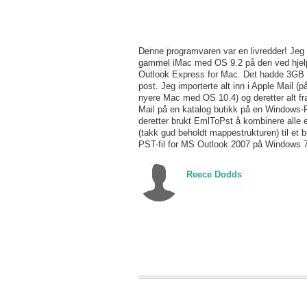
Denne programvaren var en livredder! Jeg
gammel iMac med OS 9.2 på den ved hjel
Outlook Express for Mac. Det hadde 3GB 
post. Jeg importerte alt inn i Apple Mail (p
nyere Mac med OS 10.4) og deretter alt fr
Mail på en katalog butikk på en Windows-
deretter brukt EmlToPst å kombinere alle 
(takk gud beholdt mappestrukturen) til et b
PST-fil for MS Outlook 2007 på Windows 7
Reece Dodds