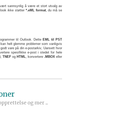
svært sannsynlig å være et stort utvalg av
look ikke støtter
*.eML format
, du må se
programmer til Outlook. Dette
EML til PST
 du kan helt glemme problemer som vanligvis
 godt vare på din e-postarkiv, Uansett hvor
ertere spesifikke e-post i stedet for hele
t
,
TNEF
og
HTML
, konvertere
.MBOX
eller
oner
prettelse og mer ...