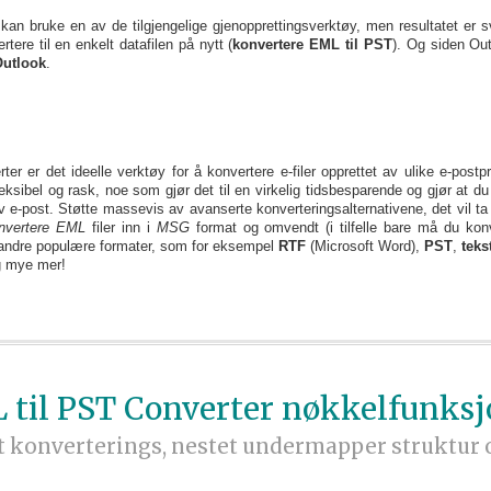
 kan bruke en av de tilgjengelige gjenopprettingsverktøy, men resultatet er 
rtere til en enkelt datafilen på nytt (
konvertere EML til PST
). Og siden Out
Outlook
.
ter er det ideelle verktøy for å konvertere e-filer opprettet av ulike e-post
fleksibel og rask, noe som gjør det til en virkelig tidsbesparende og gjør at
 e-post. Støtte massevis av avanserte konverteringsalternativene, det vil ta
nvertere EML
filer inn i
MSG
format og omvendt (i tilfelle bare må du konv
il andre populære formater, som for eksempel
RTF
(Microsoft Word),
PST
,
teks
 mye mer!
 til PST Converter nøkkelfunksj
 konverterings, nestet undermapper struktur op