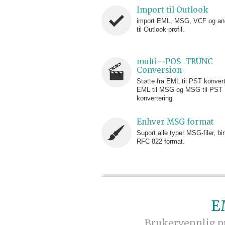
Import til Outlook
import EML, MSG, VCF og andr
til Outlook-profil.
multi~~POS=TRUNC
Conversion
Støtte fra EML til PST konvert
EML til MSG og MSG til PST
konvertering.
Enhver MSG format
Suport alle typer MSG-filer, b
RFC 822 format.
E
Brukervennlig pr