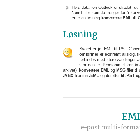
Hvis datafilen Outlook er skadet, du
*.eml
filer som du trenger for å konve
etter en løsning
konvertere EML til 
Løsning
Svaret er ja! EML til PST Conver
omformer
er ekstremt allsidig, 
forbindes med store vandringer av
stor den er. Programmet kan
ko
arkivet),
konvertere EML
og
MSG
filer t
.MBX
filer inn
.EML
og deretter til
.PST
og
EML
e-post multi-format