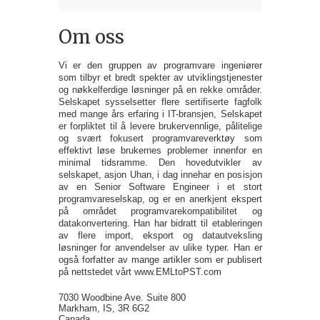
Om oss
Vi er den gruppen av programvare ingeniører
som tilbyr et bredt spekter av utviklingstjenester
og nøkkelferdige løsninger på en rekke områder.
Selskapet sysselsetter flere sertifiserte fagfolk
med mange års erfaring i IT-bransjen, Selskapet
er forpliktet til å levere brukervennlige, pålitelige
og svært fokusert programvareverktøy som
effektivt løse brukernes problemer innenfor en
minimal tidsramme. Den hovedutvikler av
selskapet, asjon Uhan, i dag innehar en posisjon
av en Senior Software Engineer i et stort
programvareselskap, og er en anerkjent ekspert
på området programvarekompatibilitet og
datakonvertering. Han har bidratt til etableringen
av flere import, eksport og datautveksling
løsninger for anvendelser av ulike typer. Han er
også forfatter av mange artikler som er publisert
på nettstedet vårt www.EMLtoPST.com
7030 Woodbine Ave. Suite 800
Markham, IS, 3R 6G2
Canada