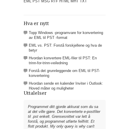
EML PST MSG RTF HTML MHT TXT
Hva er nytt
Topp Windows -programvare for konvertering
av EML til PST -format
EML vs. PST: Forstå forskjellene og hva de
betyr
Hvordan konvertere EML-filer til PST: En
trinn-for-trinn-veiledning
Forstå det grunnleggende om EML til PST-
konvertering
Hvordan sende en kalender Inviter i Outlook:
Hoved måter og muligheter
Uttalelser
Programmet ditt gjorde akkurat som du sa
at det ville gjøre. Det konverterte e-postfiler
til .pst enkelt. Grensesnittet var lett å
forstå, og programmet utførte feilfritt. Et
flott produkt.
My only query is why can't