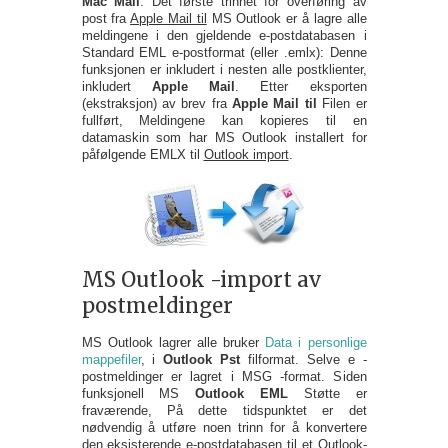
Mac Mail
. Det første trinnet for overføring av
post fra
Apple Mail til
MS Outlook er å lagre alle
meldingene i den gjeldende e-postdatabasen i
Standard EML e-postformat (eller .emlx): Denne
funksjonen er inkludert i nesten alle postklienter,
inkludert
Apple Mail
. Etter eksporten
(ekstraksjon) av brev fra
Apple Mail til
Filen er
fullført, Meldingene kan kopieres til en
datamaskin som har MS Outlook installert for
påfølgende EMLX til
Outlook import
.
MS Outlook -import av
postmeldinger
MS Outlook lagrer alle bruker
Data i personlige
mappefiler
, i
Outlook Pst
filformat. Selve e -
postmeldinger er lagret i MSG -format. Siden
funksjonell MS
Outlook EML
Støtte er
fraværende, På dette tidspunktet er det
nødvendig å utføre noen trinn for å konvertere
den eksisterende e-postdatabasen til et Outlook-