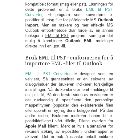
kompatibelt format (msg eller pst). Løsningen for
dette problemet er å bruke
EML til PST
Converter
, Et program som konverterer e-
postfiler til .msg-filer for påfølgende MS
Outlook
import
. Men en raskere og mer effektiv MS
Outlook -importmetode drar fordel av en annen
funksjon i
EML til PST
program, som gjør det
mulig å kombinere
Outlook EML
meldinger
direkte inn i en .pst -fil.
Bruk EML til PST -omformeren for å
importere EML -filer til Outlook
EML til PST Converter
er designet som en
veiviser, Så grensesnittet er en sekvens av
dialogvinduer der brukeren indikerer forskjellige
innstillinger. Når du kombinerer .eml -meldinger til
en .pst -fil, På den første siden av veiviseren er
det nødvendig å spesifisere den personlige
mappefiltypen (oppdater den eksisterende filen
eller opprett en ny) og dens beliggenhet. På den
andre siden, Brukeren indikerer banen til e-
postkildefilene-i vårt tilfelle, Filene overført fra
Apple Mail
klient. Merk at hvis alternativet for
rekursiv søking av e-postfiler i undermapper er
aktivert, Det er nok å ganske enkelt indikere