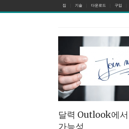
집
기술
다운로드
구입
달력 Outlook에
가능성