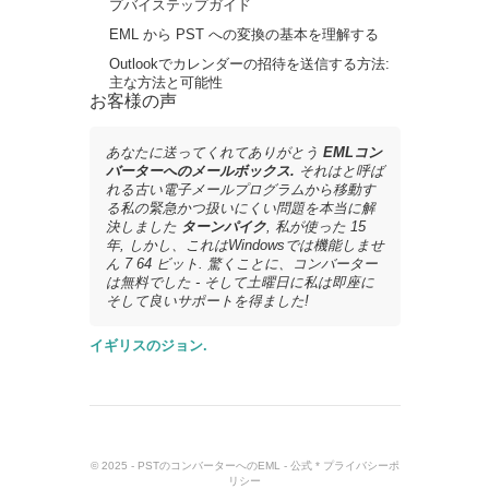
プバイステップガイド
EML から PST への変換の基本を理解する
Outlookでカレンダーの招待を送信する方法:
主な方法と可能性
お客様の声
あなたに送ってくれてありがとう
EMLコン
バーターへのメールボックス.
それはと呼ば
れる古い電子メールプログラムから移動す
る私の緊急かつ扱いにくい問題を本当に解
決しました
ターンパイク
, 私が使った 15
年, しかし、これはWindowsでは機能しませ
ん 7 64 ビット. 驚くことに、コンバーター
は無料でした - そして土曜日に私は即座に
そして良いサポートを得ました!
イギリスのジョン.
© 2025 - PSTのコンバーターへのEML - 公式 *
プライバシーポ
リシー