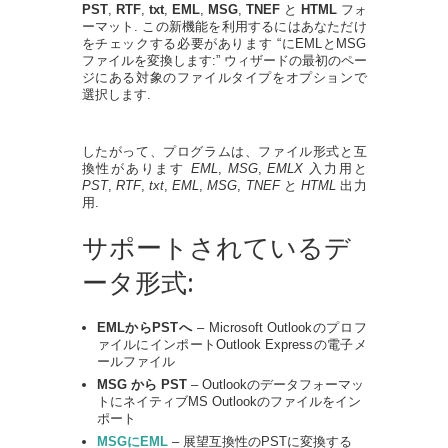
PST
,
RTF
,
txt
,
EML
,
MSG
,
TNEF
と
HTML
フォ
ーマット. この新機能を利用するにはあなただけ
をチェックする必要があります “にEMLとMSG
ファイルを変換します:” ウィザードの最初のペー
ジにある対象のファイルタイプをオプションで
選択します.
したがって、プログラムは、ファイル形式と互
換性があります
EML
,
MSG
,
EMLX
入力用と
PST
,
RTF
,
txt
,
EML
,
MSG
,
TNEF
と
HTML
出力
用.
サポートされているデ
ータ形式:
EMLからPSTへ
– Microsoft Outlookのプロフ
ァイルにインポートOutlook Expressの電子メ
ールファイル
MSG から PST
– Outlookのデータフォーマッ
トにネイティブMS Outlookのファイルをイン
ポート
MSGにEML
– 展望互換性のPSTに変換する