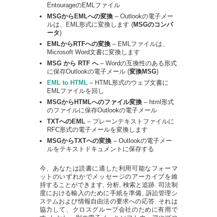
EntourageのEMLファイル
MSGからEMLへの変換
– Outlookの電子メー
ルは、EML形式に変換します (
MSGのコンバ
ータ
)
EMLからRTFへの変換
– EMLファイルは、
Microsoft Word文書に変換します
MSG から RTF へ
– Wordの互換性のある形式
に保存Outlookの電子メール (
変換MSG
)
EML to HTML
– HTML形式のウェブ文書に
EMLファイルを回し
MSGからHTMLへのファイル変換
– html形式
のファイルに保存Outlookの電子メール
TXTへのEML
– プレーンテキストファイルに
RFC形式の電子メールを変換します
MSGからTXTへの変換
– Outlookの電子メー
ルをテキストドキュメントに保存する
今、あなたは読書に適した利用可能なフォーマ
ットのいずれかでメッセージのアーカイブを維
持することができます, 分析, 検索と追跡. 司法制
度における輸入のために手紙を準備, 訴訟管理シ
ステムおよび情報自由法の要求への応答. それは
協力して、クロスグループ会社のために有用で