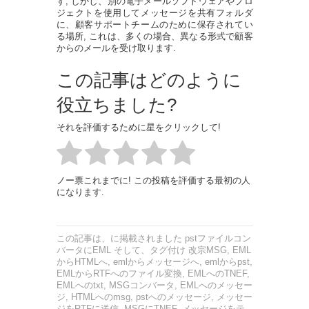
す, しかし、別の電子メールソフトウェアやプロ
ジェクトを使用してメッセージを共有フォルダ
に、顧客サポートチームのために保存されてい
る場所, これは、多くの場合、異なる形式で顧客
からのメールを受け取ります.
この記事はどのように
役立ちました?
それを評価するために星をクリックして!
ノー票これまでに! この投稿を評価する最初の人
になります.
この記事は、に掲載されました
pstファイルコン
バータにEML
そして、タグ付け
改宗MSG
,
EML
からHTMLへ
,
emlからメッセージへ
,
emlからpst
,
EMLからRTFへのファイル変換
,
EMLへのTNEF
,
EMLへのtxt
,
MSGコンバータ
,
EMLへのメッセー
ジ
,
HTMLへのmsg
,
pstへのメッセージ
,
メッセー
ジをRTFに送信
,
MSGにTNEF
,
メッセージをテ