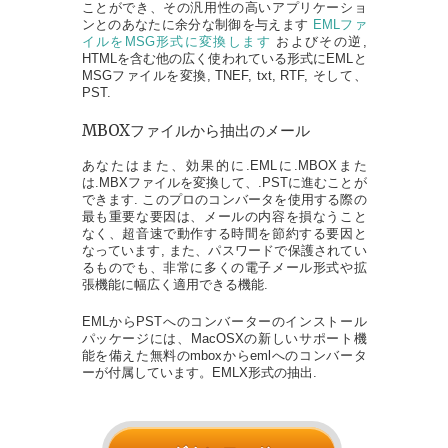
ことができ、その汎用性の高いアプリケーショ
ンとのあなたに余分な制御を与えます
EMLファ
イルをMSG形式に変換します
およびその逆,
HTMLを含む他の広く使われている形式にEMLと
MSGファイルを変換, TNEF, txt, RTF, そして、
PST.
MBOXファイルから抽出のメール
あなたはまた、効果的に.EMLに.MBOXまた
は.MBXファイルを変換して、.PSTに進むことが
できます. このプロのコンバータを使用する際の
最も重要な要因は、メールの内容を損なうこと
なく、超音速で動作する時間を節約する要因と
なっています, また、パスワードで保護されてい
るものでも、非常に多くの電子メール形式や拡
張機能に幅広く適用できる機能.
EMLからPSTへのコンバーターのインストール
パッケージには、MacOSXの新しいサポート機
能を備えた無料のmboxからemlへのコンバータ
ーが付属しています。EMLX形式の抽出.