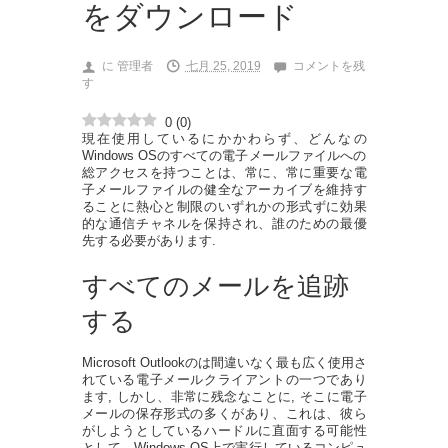
をダウンロード
に
管理者
七月 25, 2019
コメントを残
す
0
(
0
)
現在使用しているにかかわらず、どんなの
Windows OSのすべての電子メールファイルへの
総アクセスを持つことは、常に、常に重要な電
子メールファイルの健全なアーカイブを維持す
ることに熱心と制限のいずれかの形式ずに効果
的な通信チャネルを保持され、誰のための最優
先する必要があります.
すべてのメールを追跡
する
Microsoft Outlookのは間違いなく最も広く使用さ
れている電子メールクライアントの一つであり
ます, しかし、非常に残念なことに, そこに電子
メールの保存形式の多くがあり、これは、彼ら
がしようとしているハードルに直面する可能性
として、Windows OS上で実行しているコンピュ