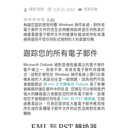
通過
管理
七月 25, 2019
發表評論
0
(
0
)
無論您當前使用何種 Windows 操作系統，對所有
電子郵件文件的完全訪問權限始終是任何熱衷於
維護重要電子郵件文件的健康存檔並保持有效溝
通渠道而不受任何形式限制的人的首要任務.
跟踪您的所有電子郵件
Microsoft Outlook 絕對是使用最廣泛的電子郵件
客戶端之一, 但很不幸, 有很多電子郵件存儲格
式，這對於那些在 Windows 操作系統上運行計算
機系統的人來說往往是一個問題，因為他們可能
會面臨嘗試
將 eml 文件轉換為 Outlook
為了有機
會解碼存儲在郵件中的信息. 您現在可以使用我們
強大的轉換能力來跟踪您的所有電子郵件，並確
保您不會錯過任何信息
EML 到 PST 轉換器
, 它經
過專業設計，可為您提供從大量電子郵件應用程
序生成的各種電子郵件文件的出色且絕對完美的
轉換.
EML 到 PST 轉換器