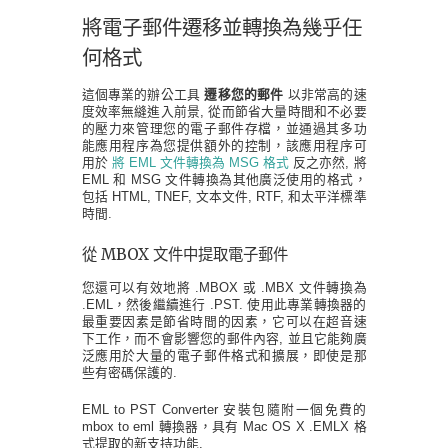
將電子郵件遷移並轉換為幾乎任
何格式
這個專業的辦公工具
遷移您的郵件
以非常高的速
度效率無縫進入前景, 從而節省大量時間和不必要
的壓力來管理您的電子郵件存檔，並通過其多功
能應用程序為您提供額外的控制，該應用程序可
用於
將 EML 文件轉換為 MSG 格式
反之亦然, 將
EML 和 MSG 文件轉換為其他廣泛使用的格式，
包括 HTML, TNEF, 文本文件, RTF, 和太平洋標準
時間.
從 MBOX 文件中提取電子郵件
您還可以有效地將 .MBOX 或 .MBX 文件轉換為
.EML，然後繼續進行 .PST. 使用此專業轉換器的
最重要因素是節省時間的因素，它可以在超音速
下工作，而不會影響您的郵件內容, 並且它能夠廣
泛應用於大量的電子郵件格式和擴展，即使是那
些有密碼保護的.
EML to PST Converter 安裝包隨附一個免費的
mbox to eml 轉換器，具有 Mac OS X .EMLX 格
式提取的新支持功能.