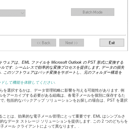
r ソフトウェアは、EML ファイルを Microsoft Outlook の PST 形式に変換する
ルです. シームレスで効率的な変換プロセスを提供します, データの損失
. このソフトウェアはバッチ変換をサポートし、元のフォルダー構造を
ードして機能を体験してください
.
 のどちらを選択するかは、データ管理戦略に影響を与える可能性があります. 例
ールをアーカイブする必要がある組織は、各電子メールを個別に保存するた
方で, 包括的なバックアップ ソリューションをお探しの場合は、PST を選択
理解することは、効果的な電子メール管理にとって重要です. EML はシンプルさ
括的なデータ ストレージ ソリューションを提供します. この 2 つのどちらを
子メール クライアントによって異なります。.