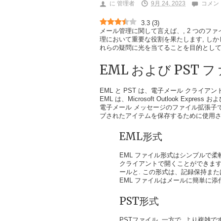
に
管理者
9月 24, 2023
コメン
3.3
(
3
)
メール管理に関して言えば、, 2 つのファ
理において重要な役割を果たします, しか
れらの疑問に光を当てることを目的として
EML および PST 
EML と PST は、電子メール クライ
EML は、Microsoft Outlook Ex
電子メール メッセージのファイル拡張子です。 82
ブされたアイテムを保存するために使用さ
EML形式
EML ファイル形式はシンプルで柔
クライアントで開くことができます。, 
ールと. この形式は、記録保持ま
EML ファイルはメールに簡単に添
PST形式
PSTファイル, 一方で, より複雑