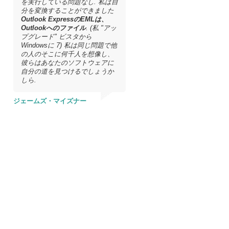
を実行している問題なし. 私は自
分を変換することができました
Outlook ExpressのEMLは、
Outlookへのファイル
. (私 "アッ
プグレード" ビスタから
Windowsに 7) 私は同じ問題で他
の人のそこに何千人を想像し、
彼らはあなたのソフトウェアに
自分の道を見つけるでしょうか
しら.
ジェームズ・マイズナー