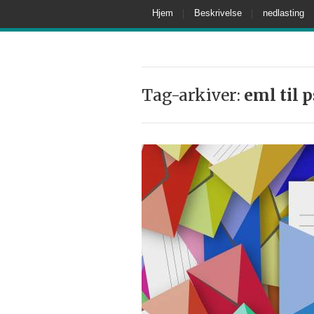
Hjem
Beskrivelse
nedlasting
Tag-arkiver:
eml til p