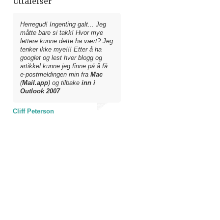
Uttalelser
Herregud! Ingenting galt... Jeg
måtte bare si takk! Hvor mye
lettere kunne dette ha vært? Jeg
tenker ikke mye!!! Etter å ha
googlet og lest hver blogg og
artikkel kunne jeg finne på å få
e-postmeldingen min fra
Mac
(
Mail.app
) og tilbake
inn i
Outlook 2007
Cliff Peterson