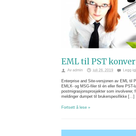
EML til PST konver
Av
admin
juli 26, 2019
Legg ig
Enterprise and Site-versjonen av EML til 
EMLX- og MSG-filer til én eller flere PST-
postmigrasjonsprosjekter som involverer, 
meldinger dumpet til brukerspesifikke […]
Fortsett å lese »