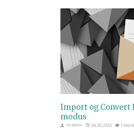
Import og Convert 
modus
Av
admin
juli 20, 2019
Legg ig