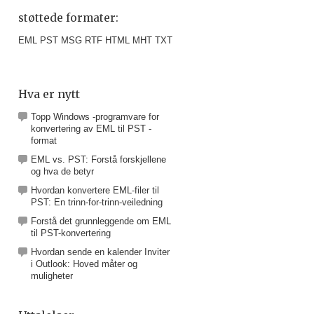
støttede formater:
EML PST MSG RTF HTML MHT TXT
Hva er nytt
Topp Windows -programvare for
konvertering av EML til PST -
format
EML vs. PST: Forstå forskjellene
og hva de betyr
Hvordan konvertere EML-filer til
PST: En trinn-for-trinn-veiledning
Forstå det grunnleggende om EML
til PST-konvertering
Hvordan sende en kalender Inviter
i Outlook: Hoved måter og
muligheter