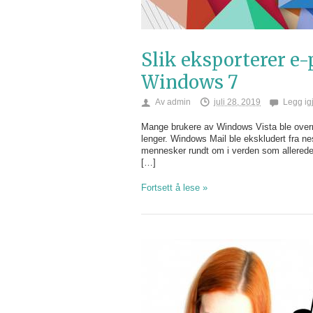
Slik eksporterer e-
Windows 7
Av
admin
juli 28, 2019
Legg ig
Mange brukere av Windows Vista ble overr
lenger. Windows Mail ble ekskludert fra n
mennesker rundt om i verden som allerede s
[…]
Fortsett å lese »