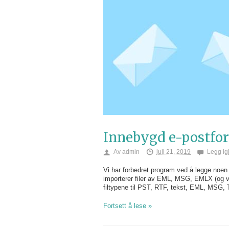
Innebygd e-postfo
Av
admin
juli 21, 2019
Legg ig
Vi har forbedret program ved å legge noen
importerer filer av EML, MSG, EMLX (og v
filtypene til PST, RTF, tekst, EML, MSG,
Fortsett å lese »