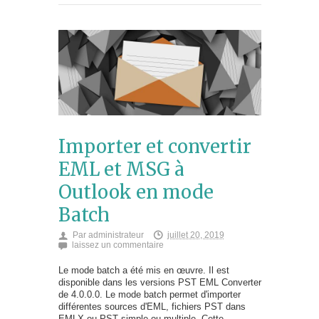
Importer et convertir
EML et MSG à
Outlook en mode
Batch
Par
administrateur
juillet 20, 2019
laissez un commentaire
Le mode batch a été mis en œuvre. Il est
disponible dans les versions PST EML Converter
de 4.0.0.0. Le mode batch permet d'importer
différentes sources d'EML, fichiers PST dans
EMLX ou PST simple ou multiple. Cette