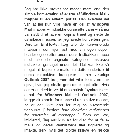
Jeg har ikke prøvet for meget mere end den
simple konvertering af et træ af
Windows Mail-
mapper til en enkelt .pst
fil. Den akavede del
var, at jeg kun ville have en del af
Windows
Mail
mapper – Indbakke og sendte varer – så jeg
var nødt til at lave en kopi af træet og slette de
uønskede mapper, før jeg lavede konverteringen.
Derefter
EmlToPst
læg alle de konverterede
mapper i den nye .pst med sin egen super-
header og derefter under dens
Indbakke
mappe
med alle de originale kategorier, inklusive
indbakke, gentaget under det. Det var ikke så
meget at kopiere e-mails fra dette undertræ til
deres respektive kategorier i min virkelige
Outlook 2007
træ, men det ville ikke være for
sjovt, hvis jeg skulle gøre det meget ofte. Hvis
der er en direkte vej til automatisk “synkronisere”
e-mail
fra Windows Mail til Outlook 2007
,
lægge alt korrekt fra mappe til respektive mappe,
så er det ikke klart for mig på nuværende
tidspunkt. [
forslag:
bare deaktiver muligheden
for oprettelse af rodmappe
] Som det var,
imidlertid, Jeg var kun alt for glad for at få e-
mails og deres vedhæftede filer kopieret og
intakte, selv hvis det gjorde kræve en række