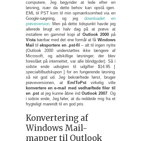
computere, Jeg begynder at lede efter en
løsning, især da dette behov kan opstå igen.
EML til PST kom til min opmærksomhed via en
Google-søgning, og jeg
downloadet en
prøveversion
. Men på dette tidspunkt havde jeg
allerede brugt en halv dag på at prøve at
installere en gammel kopi af
Outlook 2000
på
Vista
bærbar med det ene formål at få
Windows
Mail
til
eksportere en .pst-fil
– alt til ingen nytte
(Outlook 2000 understøttes ikke længere af
Microsoft, og adskillige løsninger, der blev
foreslået på internettet, var alle blindgyder). Så i
sidste ende udsigten til udgifter $14.95 [
specialtilbudskupon
] for en fungerende løsning
så ret god ud. Jeg bekræftede først, bruger
prøveversionen, at
EmlToPst
virkelig ville
konvertere en e-mail med vedhæftede filer til
en .pst
at jeg kunne åbne ind
Outlook 2007
. Og
i sidste ende, Jeg føler, at du reddede mig fra et
frygteligt mareridt til en god pris.
Konvertering af
Windows Mail-
mapper til Outlook