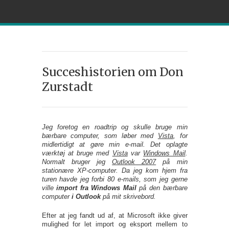
Succeshistorien om Don
Zurstadt
Jeg foretog en roadtrip og skulle bruge min
bærbare computer, som løber med
Vista
, for
midlertidigt at gøre min e-mail. Det oplagte
værktøj at bruge med
Vista
var
Windows Mail
.
Normalt bruger jeg
Outlook 2007
på min
stationære XP-computer. Da jeg kom hjem fra
turen havde jeg forbi 80 e-mails, som jeg gerne
ville
import fra Windows Mail
på den bærbare
computer
i Outlook
på mit skrivebord.
Efter at jeg fandt ud af, at Microsoft ikke giver
mulighed for let import og eksport mellem to