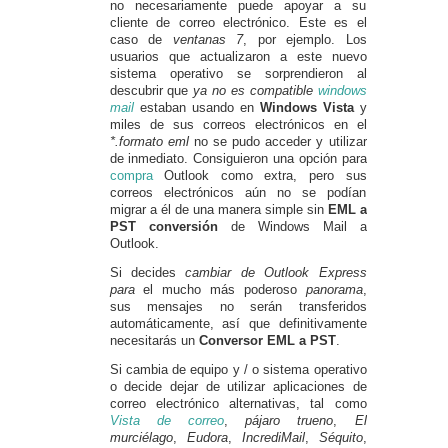
no necesariamente puede apoyar a su
cliente de correo electrónico. Este es el
caso de
ventanas 7
, por ejemplo. Los
usuarios que actualizaron a este nuevo
sistema operativo se sorprendieron al
descubrir que
ya no es compatible
windows
mail
estaban usando en
Windows Vista
y
miles de sus correos electrónicos en el
*.formato eml
no se pudo acceder y utilizar
de inmediato. Consiguieron una opción para
compra
Outlook como extra, pero sus
correos electrónicos aún no se podían
migrar a él de una manera simple sin
EML a
PST
conversión
de Windows Mail a
Outlook.
Si decides
cambiar de Outlook Express
para
el mucho más poderoso
panorama
,
sus mensajes no serán transferidos
automáticamente, así que definitivamente
necesitarás un
Conversor EML a PST
.
Si cambia de equipo y / o sistema operativo
o decide dejar de utilizar aplicaciones de
correo electrónico alternativas, tal como
Vista de correo
,
pájaro trueno
,
El
murciélago
,
Eudora
,
IncrediMail
,
Séquito
,