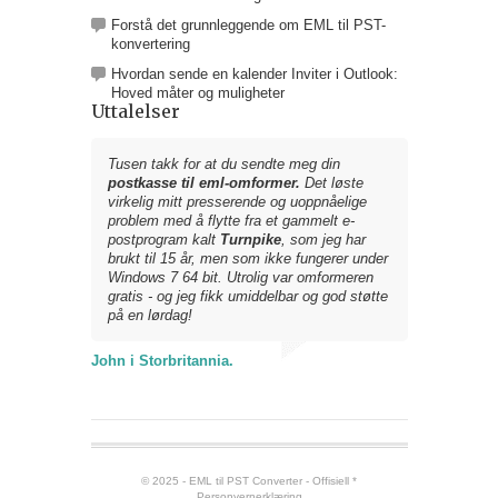
Forstå det grunnleggende om EML til PST-
konvertering
Hvordan sende en kalender Inviter i Outlook:
Hoved måter og muligheter
Uttalelser
Tusen takk for at du sendte meg din
postkasse til eml-omformer.
Det løste
virkelig mitt presserende og uoppnåelige
problem med å flytte fra et gammelt e-
postprogram kalt
Turnpike
, som jeg har
brukt til 15 år, men som ikke fungerer under
Windows 7 64 bit. Utrolig var omformeren
gratis - og jeg fikk umiddelbar og god støtte
på en lørdag!
John i Storbritannia.
© 2025 - EML til PST Converter - Offisiell *
Personvernerklæring