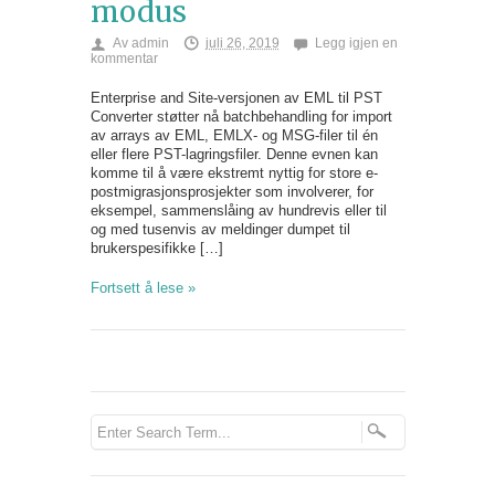
modus
Av
admin
juli 26, 2019
Legg igjen en
kommentar
Enterprise and Site-versjonen av EML til PST
Converter støtter nå batchbehandling for import
av arrays av EML, EMLX- og MSG-filer til én
eller flere PST-lagringsfiler. Denne evnen kan
komme til å være ekstremt nyttig for store e-
postmigrasjonsprosjekter som involverer, for
eksempel, sammenslåing av hundrevis eller til
og med tusenvis av meldinger dumpet til
brukerspesifikke […]
Fortsett å lese »