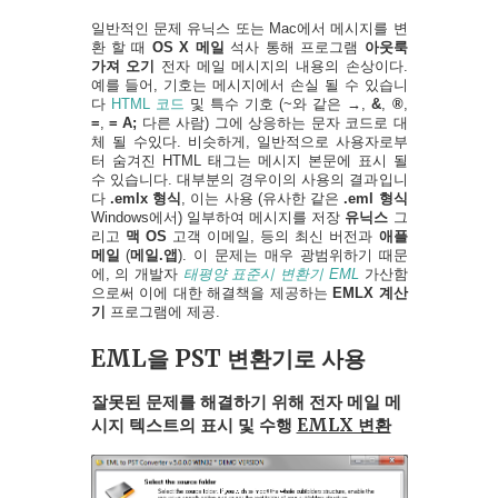
일반적인 문제 유닉스 또는 Mac에서 메시지를 변
환 할 때
OS X 메일
석사 통해 프로그램
아웃룩
가져 오기
전자 메일 메시지의 내용의 손상이다.
예를 들어, 기호는 메시지에서 손실 될 수 있습니
다
HTML 코드
및 특수 기호 (~와 같은
→
,
&
,
®
,
=
,
= A;
다른 사람) 그에 상응하는 문자 코드로 대
체 될 수있다. 비슷하게, 일반적으로 사용자로부
터 숨겨진 HTML 태그는 메시지 본문에 표시 될
수 있습니다. 대부분의 경우이의 사용의 결과입니
다
.emlx 형식
, 이는 사용 (유사한 같은
.eml 형식
Windows에서) 일부하여 메시지를 저장
유닉스
그
리고
맥 OS
고객 이메일, 등의 최신 버전과
애플
메일
(
메일.앱
). 이 문제는 매우 광범위하기 때문
에, 의 개발자
태평양 표준시 변환기 EML
가산함
으로써 이에 대한 해결책을 제공하는
EMLX 계산
기
프로그램에 제공.
EML을 PST 변환기로 사용
잘못된 문제를 해결하기 위해
전자 메일 메
시지 텍스트의 표시 및 수행
EMLX 변환