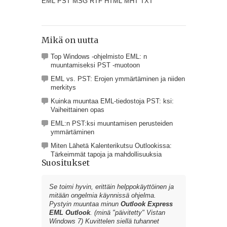
EML PST MSG RTF HTML MHT TXT
Mikä on uutta
Top Windows -ohjelmisto EML: n
muuntamiseksi PST -muotoon
EML vs. PST: Erojen ymmärtäminen ja niiden
merkitys
Kuinka muuntaa EML-tiedostoja PST: ksi:
Vaiheittainen opas
EML:n PST:ksi muuntamisen perusteiden
ymmärtäminen
Miten Lähetä Kalenterikutsu Outlookissa:
Tärkeimmät tapoja ja mahdollisuuksia
Suositukset
Se toimi hyvin, erittäin helppokäyttöinen ja
mitään ongelmia käynnissä ohjelma.
Pystyin muuntaa minun
Outlook Express
EML Outlook
. (minä "päivitetty" Vistan
Windows 7) Kuvittelen siellä tuhannet