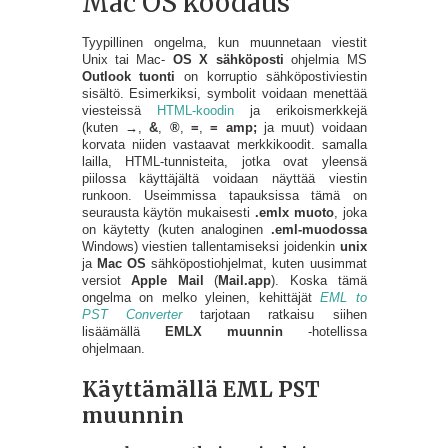
Mac OS koodaus
Tyypillinen ongelma, kun muunnetaan viestit
Unix tai Mac-
OS X sähköposti
ohjelmia MS
Outlook tuonti
on korruptio sähköpostiviestin
sisältö. Esimerkiksi, symbolit voidaan menettää
viesteissä
HTML-koodin
ja erikoismerkkejä
(kuten
→
,
&
,
®
,
=
,
= amp;
ja muut) voidaan
korvata niiden vastaavat merkkikoodit. samalla
lailla, HTML-tunnisteita, jotka ovat yleensä
piilossa käyttäjältä voidaan näyttää viestin
runkoon. Useimmissa tapauksissa tämä on
seurausta käytön mukaisesti
.emlx muoto
, joka
on käytetty (kuten analoginen
.eml-muodossa
Windows) viestien tallentamiseksi joidenkin
unix
ja
Mac OS
sähköpostiohjelmat, kuten uusimmat
versiot
Apple Mail
(
Mail.app
). Koska tämä
ongelma on melko yleinen, kehittäjät
EML to
PST Converter
tarjotaan ratkaisu siihen
lisäämällä
EMLX muunnin
-hotellissa
ohjelmaan.
Käyttämällä EML PST
muunnin