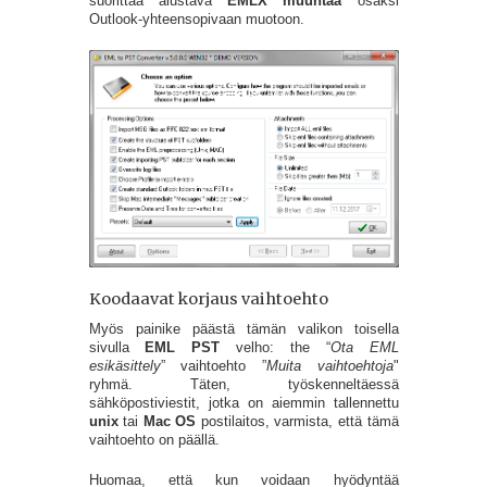
suorittaa alustava
EMLX muuntaa
osaksi
Outlook-yhteensopivaan muotoon.
Koodaavat korjaus vaihtoehto
Myös painike päästä tämän valikon toisella
sivulla
EML PST
velho: the “
Ota EML
esikäsittely
” vaihtoehto ”
Muita vaihtoehtoja
"
ryhmä. Täten, työskenneltäessä
sähköpostiviestit, jotka on aiemmin tallennettu
unix
tai
Mac OS
postilaitos, varmista, että tämä
vaihtoehto on päällä.
Huomaa, että kun voidaan hyödyntää