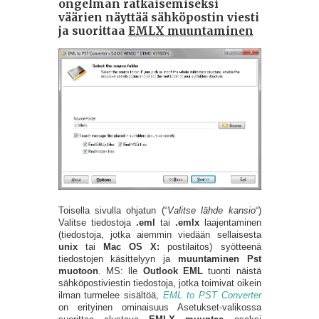
ongelman ratkaisemiseksi
väärien
näyttää sähköpostin viesti
ja suorittaa
EMLX muuntaminen
Toisella sivulla ohjatun (“
Valitse lähde kansio
“)
Valitse tiedostoja
.eml
tai
.emlx
laajentaminen
(tiedostoja, jotka aiemmin viedään sellaisesta
unix
tai
Mac OS X:
postilaitos) syötteenä
tiedostojen käsittelyyn ja
muuntaminen Pst
muotoon
. MS: lle
Outlook EML
tuonti näistä
sähköpostiviestin tiedostoja, jotka toimivat oikein
ilman turmelee sisältöä,
EML to PST Converter
on erityinen ominaisuus Asetukset-valikossa