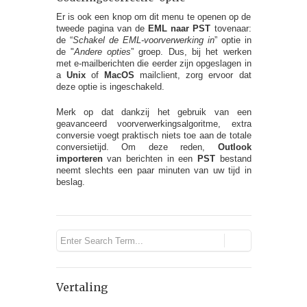
Er is ook een knop om dit menu te openen op de
tweede pagina van de
EML naar PST
tovenaar:
de “
Schakel de EML-voorverwerking in
” optie in
de "
Andere opties
” groep. Dus, bij het werken
met e-mailberichten die eerder zijn opgeslagen in
a
Unix
of
MacOS
mailclient, zorg ervoor dat
deze optie is ingeschakeld.
Merk op dat dankzij het gebruik van een
geavanceerd voorverwerkingsalgoritme, extra
conversie voegt praktisch niets toe aan de totale
conversietijd. Om deze reden,
Outlook
importeren
van berichten in een
PST
bestand
neemt slechts een paar minuten van uw tijd in
beslag.
Vertaling