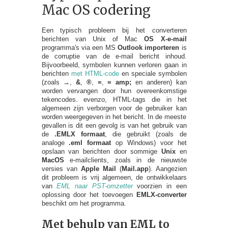
Mac OS codering
Een typisch probleem bij het converteren
berichten van Unix of Mac
OS X-e-mail
programma's via een MS
Outlook importeren
is
de corruptie van de e-mail bericht inhoud.
Bijvoorbeeld, symbolen kunnen verloren gaan in
berichten
met HTML-code
en speciale symbolen
(zoals
→
,
&
,
®
,
=
,
= amp;
en anderen) kan
worden vervangen door hun overeenkomstige
tekencodes. evenzo, HTML-tags die in het
algemeen zijn verborgen voor de gebruiker kan
worden weergegeven in het bericht. In de meeste
gevallen is dit een gevolg is van het gebruik van
de
.EMLX formaat
, die gebruikt (zoals de
analoge
.eml formaat
op Windows) voor het
opslaan van berichten door sommige
Unix
en
MacOS
e-mailclients, zoals in de nieuwste
versies van
Apple Mail
(
Mail.app
). Aangezien
dit probleem is vrij algemeen, de ontwikkelaars
van
EML naar PST-omzetter
voorzien in een
oplossing door het toevoegen
EMLX-converter
beschikt om het programma.
Met behulp van EML to