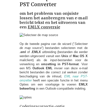
PST Converter
om het probleem van onjuiste
lossen
het aanbrengen van e-mail
bericht tekst en het uitvoeren van
een
EMLX conversie
Op de tweede pagina van de wizard (“
Selecteer
de map source
“) bestanden selecteren met de
.eml
of
.EMLX
uitbreiding (bestanden die eerder
werden uitgevoerd vanuit een
Unix
of
Mac OS X
mailclient) als de input-bestanden voor de
verwerking en
omzetting in PST-format
. Voor
een MS
Outlook EML
invoer van deze e-mail
bericht bestanden die correct zal werken zonder
beschadiging van de inhoud,
EML naar PST-
omzetter
heeft een speciale functie in het menu
Opties om een ​​voorlopige te voeren
EMLX
bekeerling
in een Outlook-compatibele indeling.
Coderingscorrectie-optie