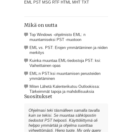
EML PST MSG RTF HTML MHT TXT
Mikä on uutta
Top Windows -ohjelmisto EML: n
muuntamiseksi PST -muotoon
EML vs. PST: Erojen ymmärtäminen ja niiden
merkitys
Kuinka muuntaa EML-tiedostoja PST: ksi:
Vaiheittainen opas
EML:n PST:ksi muuntamisen perusteiden
ymmärtäminen
Miten Lähetä Kalenterikutsu Outlookissa:
Tärkeimmät tapoja ja mahdollisuuksia
Suositukset
Ohjelmasi teki täsmälleen samalla tavalla
kuin se tekisi. Se muuntaa sähköpostin
tiedostot PST helposti. Käyttöliittymä oli
helppo ymmärtää ja ohjelma suorittaa
virheettömästi. Hieno tuote.
My only query