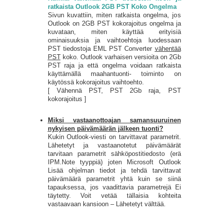
ratkaista Outlook 2GB PST Koko Ongelma
Sivun kuvattiin, miten ratkaista ongelma, jos
Outlook on 2GB PST kokorajoitus ongelma ja
kuvataan, miten käyttää erityisiä
ominaisuuksia ja vaihtoehtoja luodessaan
PST tiedostoja EML PST Converter
vähentää
PST
koko. Outlook varhaisen versioita on 2Gb
PST raja ja että ongelma voidaan ratkaista
käyttämällä maahantuonti- toiminto on
käytössä kokorajoitus vaihtoehto.
[ Vähennä PST, PST 2Gb raja, PST
kokorajoitus ]
Miksi vastaanottoajan samansuuruinen
nykyisen päivämäärän jälkeen tuonti?
Kukin Outlook-viesti on tarvittavat parametrit.
Lähetetyt ja vastaanotetut päivämäärät
tarvitaan parametrit sähköpostitiedosto (erä
IPM.Note tyyppiä) joten Microsoft Outlook
Lisää ohjelman tiedot ja tehdä tarvittavat
päivämäärä parametrit yhtä kuin se siinä
tapauksessa, jos vaadittavia parametrejä Ei
täytetty. Voit vetää tällaisia ​​kohteita
vastaavaan kansioon – Lähetetyt välttää.