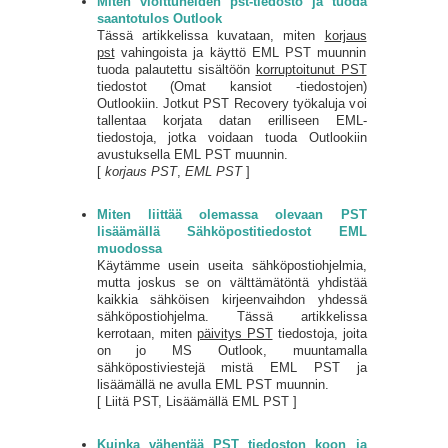
Miten vioittuneiden pst-tiedosto ja tuoda
saantotulos Outlook
Tässä artikkelissa kuvataan, miten
korjaus
pst
vahingoista ja käyttö EML PST muunnin
tuoda palautettu sisältöön
korruptoitunut PST
tiedostot (Omat kansiot -tiedostojen)
Outlookiin. Jotkut PST Recovery työkaluja voi
tallentaa korjata datan erilliseen EML-
tiedostoja, jotka voidaan tuoda Outlookiin
avustuksella EML PST muunnin.
[
korjaus PST
,
EML PST
]
Miten liittää olemassa olevaan PST
lisäämällä Sähköpostitiedostot EML
muodossa
Käytämme usein useita sähköpostiohjelmia,
mutta joskus se on välttämätöntä yhdistää
kaikkia sähköisen kirjeenvaihdon yhdessä
sähköpostiohjelma. Tässä artikkelissa
kerrotaan, miten
päivitys PST
tiedostoja, joita
on jo MS Outlook, muuntamalla
sähköpostiviestejä mistä EML PST ja
lisäämällä ne avulla EML PST muunnin.
[ Liitä PST, Lisäämällä EML PST ]
Kuinka vähentää PST tiedoston koon ja