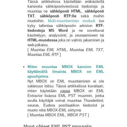
Tässä artikkelissa käsitellään eräkäsitellä
kansioita sähköpostiviestissä tiedostoja ja
muuntaa ne
sähköposti HTML
,
sähköposti
TXT
,
sähköposti RTF:lle
sekä muihin
muotoihin.
Multi-muuntaminen moduuli
tuo
kyky tallentaa sähköpostin arkiston
RTF-
tiedostoja MS Word
ja ne soveltuvat
käsittelyyn, analysointi, ja seuraamiseen tai
HTML-muodossa
joka on valmis jakaminen ja
web-julkaisu.
[
Muuntaa EML HTML
,
Muuntaa EML TXT
,
Muuntaa EML RTF
]
Miten muuntaa MBOX kansion EML
käyttämällä ilmaista MBOX on EML
apuohjelma
Nyt MBOX on EML muuntaminen ei ole
salaisuus loitsu. Tässä artikkelissa kuvataan,
miten käytetään
vapaa
MBOX on EML
Extractor lisäosa EML PST muunnin, jonka
avulla käyttäjät voivat muuntaa Thunderbird,
seurue, Eudora postilaatikon tiedostot ja
muoto niitä MBOX-EML siirtymä.
[
Muuntaa MBOX EML
,
MBOX PST
]
Muut ohjeet EML PST muunnin