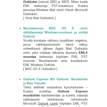
Outlý
okei
(versiot 2003 ja 2007), Miten tuoda
EML tiedostoja PST-muodossa. Kuinka
perustaa
Windows Mail vienti Viestit
Microsoft
Outlookiin.
[
Vista Mail Outlookiin
]
Muuntaminen MAC OS X .emlx
sähköposteja Windows-muotoon ja siirtää
Outlook
Sivulla kuvataan ratkaisu tyypillinen ongelma,
jossa sähköpostiviestin teksti näkyy
virheellisesti jälkeen Apple Mail Outlookin
siirto, joka voidaan ratkaista alustava
EMLX
muuntaa
tiedostoja käyttäen EML PST
muunnin. Muuntaminen emlx koodauksen
EML Windows Outlook.
[ MAC OS X Outlookiin ]
Outlook Express MS Outlook. Muuttoliike
ja Mail Transfer
Tämä artikkeli vastauksia kysymykseen –
Kuinka suorittaa
Outlook Express
muuttoliike
käsittelemään ja kuinka säästää
sähköpostin tietokannan kiintolevylle
Microsoft
Outlook tuonti
käyttäen EML PST