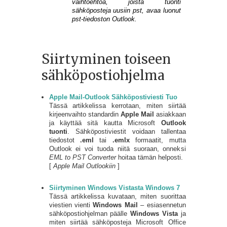
vaihtoehtoa, joista tuonti
sähköposteja uusiin pst, avaa luonut
pst-tiedoston Outlook.
Siirtyminen toiseen
sähköpostiohjelma
Apple Mail-Outlook Sähköpostiviesti Tuo
Tässä artikkelissa kerrotaan, miten siirtää
kirjeenvaihto standardin
Apple Mail
asiakkaan
ja käyttää sitä kautta Microsoft
Outlook
tuonti
. Sähköpostiviestit voidaan tallentaa
tiedostot
.eml
tai
.emlx
formaatit, mutta
Outlook ei voi tuoda niitä suoraan, onneksi
EML to PST Converter
hoitaa tämän helposti.
[
Apple Mail Outlookiin
]
Siirtyminen Windows Vistasta Windows 7
Tässä artikkelissa kuvataan, miten suorittaa
viestien vienti
Windows Mail
– esiasennetun
sähköpostiohjelman päälle
Windows Vista
ja
miten siirtää sähköposteja Microsoft Office