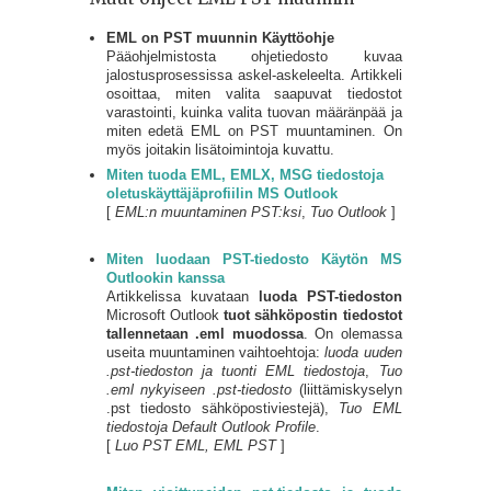
EML on PST muunnin Käyttöohje
Pääohjelmistosta ohjetiedosto kuvaa
jalostusprosessissa askel-askeleelta. Artikkeli
osoittaa, miten valita saapuvat tiedostot
varastointi, kuinka valita tuovan määränpää ja
miten edetä EML on PST muuntaminen. On
myös joitakin lisätoimintoja kuvattu.
Miten tuoda EML, EMLX, MSG tiedostoja
oletuskäyttäjäprofiilin MS Outlook
[
EML:n muuntaminen PST:ksi
,
Tuo Outlook
]
Miten luodaan PST-tiedosto Käytön MS
Outlookin kanssa
Artikkelissa kuvataan
luoda PST-tiedoston
Microsoft Outlook
tuot sähköpostin tiedostot
tallennetaan .eml muodossa
. On olemassa
useita muuntaminen vaihtoehtoja:
luoda uuden
.pst-tiedoston ja tuonti EML tiedostoja
,
Tuo
.eml nykyiseen .pst-tiedosto
(liittämiskyselyn
.pst tiedosto sähköpostiviestejä),
Tuo EML
tiedostoja Default Outlook Profile
.
[
Luo PST EML, EML PST
]