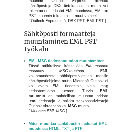
muunnin. Outlook Express tallentaa
sähköposteja DBX tietokannoissa mutta voi
tallentaa ne tiedostot EML-muodossa, EML on
PST muunnin tekee kaikki muut vaiheet.
[ Outlook Expressistä, DBX PST, EML PST ]
Sähköposti formaatteja
muuntaminen EML PST
työkalu
EML MSG tiedostomuodon muuntaminen
Tässä artikkelissa käsitellään
EML-muodon
muunnos MSG-muotoon
. EML
vakiomuodossa sähköpostiviestien monille
sähköpostiohjelma mutta Microsoft Outlook ei
voi avata EML tiedostoja, vain .msg
tiedostomuotoa tuetaan. Turvin
EML
muunnin
on mahdollista muuntaa arkisto
.eml
tiedostoja ja paikka sähköpostiviestejä
Outlook-yhteensopiva
.MSG
muoto.
[
Muuntaa EML MSG
]
Miten muuntaa sähköpostin tiedostot EML-
muodossa HTML, TXT ja RTF