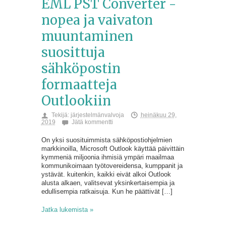
EML PST Converter -
nopea ja vaivaton
muuntaminen
suosittuja
sähköpostin
formaatteja
Outlookiin
Tekijä:
järjestelmänvalvoja
heinäkuu 29,
2019
Jätä kommentti
On yksi suosituimmista sähköpostiohjelmien
markkinoilla, Microsoft Outlook käyttää päivittäin
kymmeniä miljoonia ihmisiä ympäri maailmaa
kommunikoimaan työtovereidensa, kumppanit ja
ystävät. kuitenkin, kaikki eivät alkoi Outlook
alusta alkaen, valitsevat yksinkertaisempia ja
edullisempia ratkaisuja. Kun he päättivät […]
Jatka lukemista »