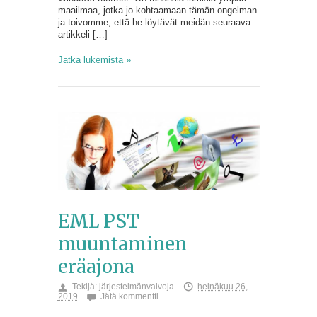
maailmaa, jotka jo kohtaamaan tämän ongelman
ja toivomme, että he löytävät meidän seuraava
artikkeli […]
Jatka lukemista »
EML PST
muuntaminen
eräajona
Tekijä:
järjestelmänvalvoja
heinäkuu 26,
2019
Jätä kommentti