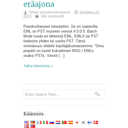
eräajona
Tekijä:
järjestelmänvalvoja
heinäkuu 20,
2019
Jätä kommentti
Panoksittaiseen toteutettiin. Se on saatavilla
EML on PST muunnin versiot 4.0.0.0. Batch
Mode tuoda eri lähteistä EML, EMLX tai PST
tiedostot yhden tai useita PST. Tämä
ominaisuus ehdotti käyttäjäkunnastamme: “Oma
projekti on tuonti kokoelmien MSG / EMLs
osaksi PSTs. Viestit […]
Jatka lukemista »
Käännös