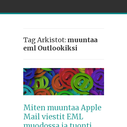
Tag Arkistot:
muuntaa
eml Outlookiksi
Miten muuntaa Apple
Mail viestit EML
muodossa ja tuonti