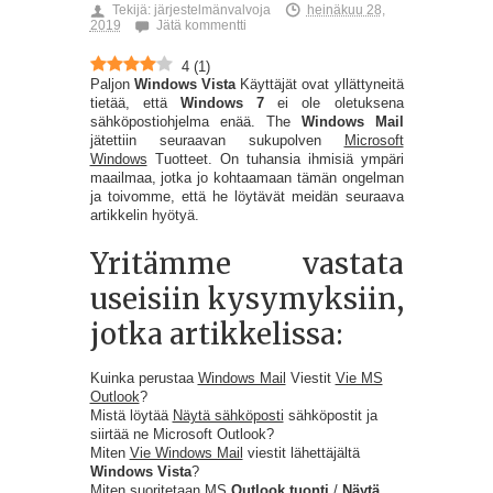
Tekijä:
järjestelmänvalvoja
heinäkuu 28,
2019
Jätä kommentti
4
(
1
)
Paljon
Windows Vista
Käyttäjät ovat yllättyneitä
tietää, että
Windows 7
ei ole oletuksena
sähköpostiohjelma enää. The
Windows Mail
jätettiin seuraavan sukupolven
Microsoft
Windows
Tuotteet. On tuhansia ihmisiä ympäri
maailmaa, jotka jo kohtaamaan tämän ongelman
ja toivomme, että he löytävät meidän seuraava
artikkelin hyötyä.
Yritämme vastata
useisiin kysymyksiin,
jotka artikkelissa:
Kuinka perustaa
Windows Mail
Viestit
Vie MS
Outlook
?
Mistä löytää
Näytä sähköposti
sähköpostit ja
siirtää ne Microsoft Outlook?
Miten
Vie Windows Mail
viestit lähettäjältä
Windows Vista
?
Miten suoritetaan MS
Outlook tuonti
/
Näytä