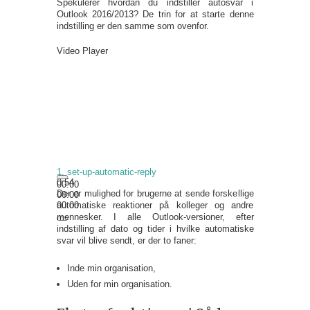
Spekulerer hvordan du indstiller autosvar i
Outlook 2016/2013? De trin for at starte denne
indstilling er den samme som ovenfor.
Video Player
1.
set-up-automatic-reply
0:54
00:00
Der er mulighed for brugerne at sende forskellige
00:00
00:00
automatiske reaktioner på kolleger og andre
mennesker. I alle Outlook-versioner, efter
indstilling af dato og tider i hvilke automatiske
svar vil blive sendt, er der to faner:
Inde min organisation,
Uden for min organisation.