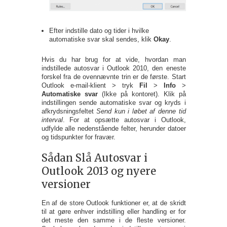
Efter indstille dato og tider i hvilke
automatiske svar skal sendes, klik
Okay
.
Hvis du har brug for at vide, hvordan man
indstillede autosvar i Outlook 2010, den eneste
forskel fra de ovennævnte trin er de første. Start
Outlook e-mail-klient > tryk
Fil
>
Info
>
Automatiske svar
(Ikke på kontoret). Klik på
indstillingen sende automatiske svar og kryds i
afkrydsningsfeltet
Send kun i løbet af denne tid
interval
. For at opsætte autosvar i Outlook,
udfylde alle nedenstående felter, herunder datoer
og tidspunkter for fravær.
Sådan Slå Autosvar i
Outlook 2013 og nyere
versioner
En af de store Outlook funktioner er, at de skridt
til at gøre enhver indstilling eller handling er for
det meste den samme i de fleste versioner.