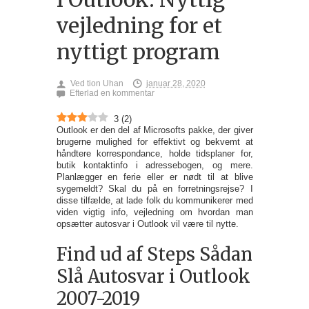
vejledning for et
nyttigt program
Ved
tion Uhan
januar 28, 2020
Efterlad en kommentar
3
(
2
)
Outlook er den del af Microsofts pakke, der giver
brugerne mulighed for effektivt og bekvemt at
håndtere korrespondance, holde tidsplaner for,
butik kontaktinfo i adressebogen, og mere.
Planlægger en ferie eller er nødt til at blive
sygemeldt? Skal du på en forretningsrejse? I
disse tilfælde, at lade folk du kommunikerer med
viden vigtig info, vejledning om hvordan man
opsætter autosvar i Outlook vil være til nytte.
Find ud af Steps Sådan
Slå Autosvar i Outlook
2007-2019