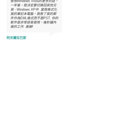
使用Windows Vista的更多的話，
一年後，我決定要切換回其他兄
弟 - Windows XP中. 當我格式化
我的筆記本電腦，我救了我的郵
件作為EML格式而不是PST. 你的
軟件是非常容易使用，幾秒鐘內
做的工作. 謝謝!
阿米爾拉巴斯