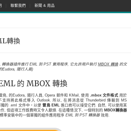
明
聯繫我們
新聞 & 用品
ML轉換
 轉換器插件進行 EML 到 PST 實用程序, 它允許用戶執行
MBOX 轉換
的文
的Eudora, 隨行人員)
ML 的 MBOX 轉換
, 的Eudora, 隨行人員, Opera 郵件和 KMail, 使用
.mbox 文件格式
用於
持將此格式導入 Outlook. 所以, 在將消息從 Thunderbird 傳輸到 MS
單獨的 .eml 文件中，以便
雷鳥 EML
進口商可以接受它們. 自然, 可以使用某
, 但這項工作既費時又令人厭煩. 在這種情況下, 一個特別的
MBOX轉換器
這是標準安裝中的一個單獨的組件應用程序
EML 到 PST 轉換器
效用.