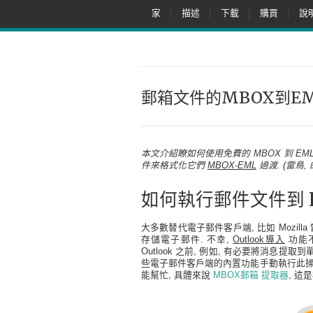
家
描述
下載
購買
說
郵箱文件的MBOX到E
本文介紹瞭如何使用免費的 MBOX 到 EML
件來格式化它們
MBOX-EML
過渡. (雷鳥, 
如何執行郵件文件到 E
大多數替代電子郵件客戶端, 比如 Mozilla 雷鳥
存儲電子郵件. 不幸,
Outlook導入
功能不支
Outlook 之前, 例如, 有必要將消息提取到
些電子郵件客戶端的內置功能手動執行此操作
能幫忙, 具體來說
MBOX郵箱
提取器
, 