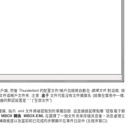
件客戶端, 然後 Thunderbird 的配置文件/帳戶目錄將自動在
選擇文件
對話框. 除
件或帳戶文件夾. 注意 .
盒子
文件可能沒有文件擴展名 (就像在雷鳥中一樣,
認設置是 “.” (“全部文件”).
據庫, 指示 .eml 文件將被提取到的單獨目錄. 這是通過鼠標點擊 “提取電子郵
行
MBOX 轉換
.
MBOX-EML
在選擇了一個文件夾來存儲消息後，消息處理立
 轉換進度以及當前和已完成的步驟顯示在事件日誌中 (主程序窗口).