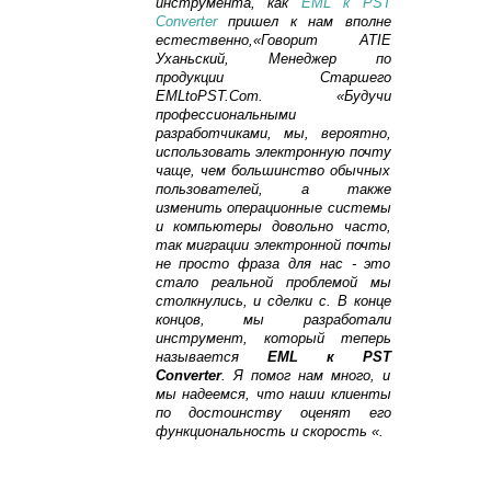
инструмента, как
EML к PST
Converter
пришел к нам вполне
естественно,«Говорит ATIE
Уханьский, Менеджер по
продукции Старшего
EMLtoPST.Com. «Будучи
профессиональными
разработчиками, мы, вероятно,
использовать электронную почту
чаще, чем большинство обычных
пользователей, а также
изменить операционные системы
и компьютеры довольно часто,
так миграции электронной почты
не просто фраза для нас - это
стало реальной проблемой мы
столкнулись, и сделки с. В конце
концов, мы разработали
инструмент, который теперь
называется
EML к PST
Converter
. Я помог нам много, и
мы надеемся, что наши клиенты
по достоинству оценят его
функциональность и скорость «.