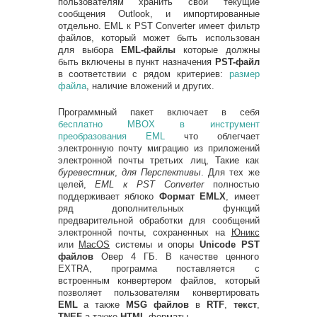
пользователям хранить свои текущие
сообщения Outlook, и импортированные
отдельно. EML к PST Converter имеет фильтр
файлов, который может быть использован
для выбора
EML-файлы
которые должны
быть включены в пункт назначения
PST-файл
в соответствии с рядом критериев:
размер
файла
, наличие вложений и других.
Программный пакет включает в себя
бесплатно MBOX в инструмент
преобразования EML
что облегчает
электронную почту миграцию из приложений
электронной почты третьих лиц, Такие как
буревестник
,
для Перспективы
. Для тех же
целей,
EML к PST Converter
полностью
поддерживает яблоко
Формат EMLX
, имеет
ряд дополнительных функций
предварительной обработки для сообщений
электронной почты, сохраненных на
Юникс
или
MacOS
системы и опоры
Unicode PST
файлов
Овер 4 ГБ. В качестве ценного
EXTRA, программа поставляется с
встроенным конвертером файлов, который
позволяет пользователям конвертировать
EML
а также
MSG файлов
в
RTF
,
текст
,
TNEF
а также
HTML
форматы.