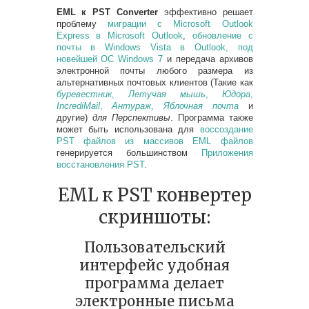
EML к PST Converter
эффективно решает
проблему
миграции с Microsoft Outlook
Express в Microsoft Outlook
,
обновление с
почты в Windows Vista в Outlook, под
новейшей ОС Windows 7
и передача архивов
электронной почты любого размера из
альтернативных почтовых клиентов (Такие как
буревестник
,
Летучая мышь
,
Юдора
,
IncrediMail
,
Антураж
,
Яблочная почта
и
другие)
для Перспективы
. Программа также
может быть использована для
воссоздание
PST файлов из массивов EML файлов
генерируется большинством
Приложения
восстановления PST
.
EML к PST конвертер
скриншоты:
Пользовательский
интерфейс удобная
программа делает
электронные письма