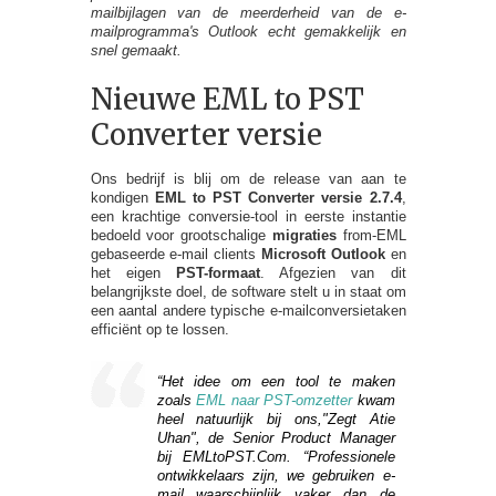
mailbijlagen van de meerderheid van de e-
mailprogramma's Outlook echt gemakkelijk en
snel gemaakt.
Nieuwe EML to PST
Converter versie
Ons bedrijf is blij om de release van aan te
kondigen
EML to PST Converter versie 2.7.4
,
een krachtige conversie-tool in eerste instantie
bedoeld voor grootschalige
migraties
from-EML
gebaseerde e-mail clients
Microsoft Outlook
en
het eigen
PST-formaat
. Afgezien van dit
belangrijkste doel, de software stelt u in staat om
een ​​aantal andere typische e-mailconversietaken
efficiënt op te lossen.
“Het idee om een ​​tool te maken
zoals
EML naar PST-omzetter
kwam
heel natuurlijk bij ons,"Zegt Atie
Uhan", de Senior Product Manager
bij EMLtoPST.Com. “Professionele
ontwikkelaars zijn, we gebruiken e-
mail waarschijnlijk vaker dan de