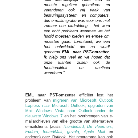
meeste reguliere gebruikers en
veranderen ook vrij vaak van
besturingssysteem en computers,
dus e-mailmigratie was voor ons niet
zomaar een uitdrukking - het werd
een echt probleem waarmee we het
hoofd moesten bieden en ermee om
moesten gaan. Eventueel, we een
tool ontwikkeld die nu wordt
genoemd
EML naar PST-omzetter
.
Ik hielp ons veel en we hopen dat
onze klanten zullen ook de
functionaliteit en snelheid
waarderen.”
EML naar PST-omzetter
efficiënt lost het
probleem van
migreren van Microsoft Outlook
Express naar Microsoft Outlook
,
upgraden van
Mail Windows Vista naar Outlook onder de
nieuwste Windows 7
en het overbrengen van e-
mailarchieven van elke grootte van alternatieve
e-mailclients (zoals
Thunderbird
,
De vleermuis
,
Eudora
,
IncrediMail
,
gevolg
,
Apple Mail
en
anderen)
naar Outlook
. Het programma kan ook