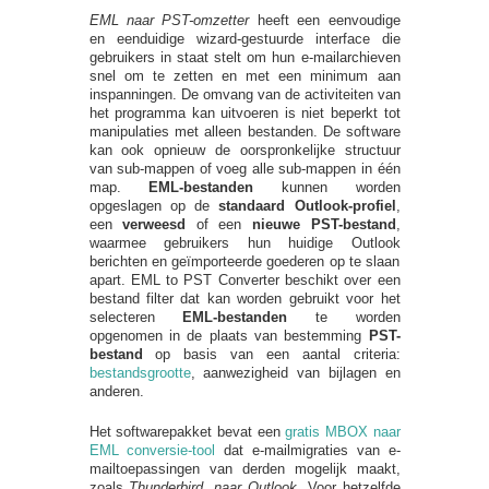
EML naar PST-omzetter
heeft een eenvoudige
en eenduidige wizard-gestuurde interface die
gebruikers in staat stelt om hun e-mailarchieven
snel om te zetten en met een minimum aan
inspanningen. De omvang van de activiteiten van
het programma kan uitvoeren is niet beperkt tot
manipulaties met alleen bestanden. De software
kan ook opnieuw de oorspronkelijke structuur
van sub-mappen of voeg alle sub-mappen in één
map.
EML-bestanden
kunnen worden
opgeslagen op de
standaard Outlook-profiel
,
een
verweesd
of een
nieuwe PST-bestand
,
waarmee gebruikers hun huidige Outlook
berichten en geïmporteerde goederen op te slaan
apart. EML to PST Converter beschikt over een
bestand filter dat kan worden gebruikt voor het
selecteren
EML-bestanden
te worden
opgenomen in de plaats van bestemming
PST-
bestand
op basis van een aantal criteria:
bestandsgrootte
, aanwezigheid van bijlagen en
anderen.
Het softwarepakket bevat een
gratis MBOX naar
EML conversie-tool
dat e-mailmigraties van e-
mailtoepassingen van derden mogelijk maakt,
zoals
Thunderbird
,
naar Outlook
. Voor hetzelfde