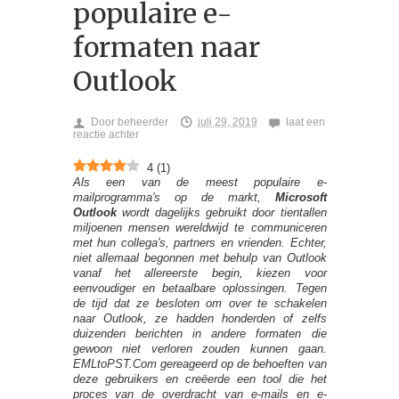
populaire e-
formaten naar
Outlook
Door
beheerder
juli 29, 2019
laat een
reactie achter
4
(
1
)
Als een van de meest populaire e-
mailprogramma's op de markt,
Microsoft
Outlook
wordt dagelijks gebruikt door tientallen
miljoenen mensen wereldwijd te communiceren
met hun collega's, partners en vrienden. Echter,
niet allemaal begonnen met behulp van Outlook
vanaf het allereerste begin, kiezen voor
eenvoudiger en betaalbare oplossingen. Tegen
de tijd dat ze besloten om over te schakelen
naar Outlook, ze hadden honderden of zelfs
duizenden berichten in andere formaten die
gewoon niet verloren zouden kunnen gaan.
EMLtoPST.Com gereageerd op de behoeften van
deze gebruikers en creëerde een tool die het
proces van de overdracht van e-mails en e-