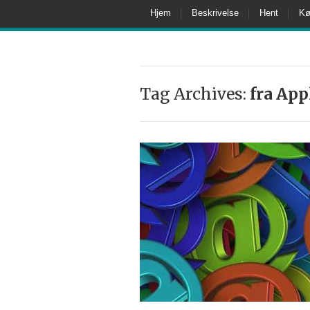
Hjem
Beskrivelse
Hent
Kø
Tag Archives:
fra App