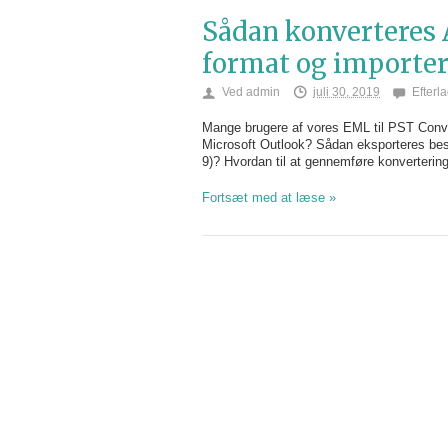
Sådan konverteres 
format og importer
Ved
admin
juli 30, 2019
Efterl
Mange brugere af vores EML til PST Conver
Microsoft Outlook? Sådan eksporteres be
9)? Hvordan til at gennemføre konvertering
Fortsæt med at læse »