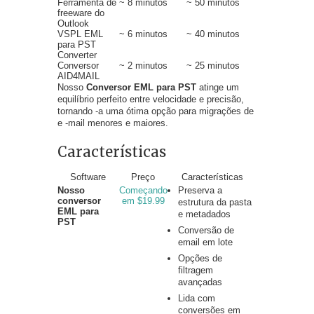
Ferramenta de
~ 8 minutos
~ 50 minutos
freeware do
Outlook
VSPL EML
~ 6 minutos
~ 40 minutos
para PST
Converter
Conversor
~ 2 minutos
~ 25 minutos
AID4MAIL
Nosso
Conversor EML para PST
atinge um
equilíbrio perfeito entre velocidade e precisão,
tornando -a uma ótima opção para migrações de
e -mail menores e maiores.
Características
Software
Preço
Características
Nosso
Começando
Preserva a
conversor
em $19.99
estrutura da pasta
EML para
e metadados
PST
Conversão de
email em lote
Opções de
filtragem
avançadas
Lida com
conversões em