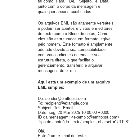
tal como “Para,” “De,” “Sujeito,” e “Data,”
junto com o corpo da mensagem e
quaisquer anexos codificados.
Os arquivos EML são altamente versáteis
e podem ser abertos e vistos em editores
de texto como o Bloco de notas, Como
eles são estruturados em formato legível
pelo homem. Este formato é amplamente
adotado devido à sua compatibilidade
com vários clientes de email e sua
estrutura direta, o que facilita o
gerenciamento, transferir, e arquivar
mensagens de e -mail.
Aqui está um exemplo de um arquivo
EML simples:
De: 
sender@emltopst.com

To
: 
recipient@example.com

Subject
: 
Test Email

Date
: seg, 20 Mar 2025 10:00:00 +0000

ID da mensagem: <exemplo@emltopst.com>

Tipo de conteúdo: texto/simples; charset ="UTF-8"

Olá,

Este é um e -mail de teste.
