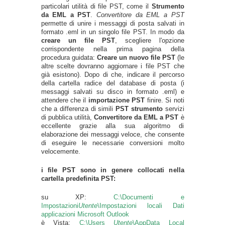
particolari utilità di file PST, come il
Strumento
da EML a PST
.
Convertitore da EML a PST
permette di unire i messaggi di posta salvati in
formato .eml in un singolo file PST. In modo da
creare un file PST
, scegliere l'opzione
corrispondente nella prima pagina della
procedura guidata:
Creare un nuovo file PST
(le
altre scelte dovranno aggiornare i file PST che
già esistono). Dopo di che, indicare il percorso
della cartella radice del database di posta (i
messaggi salvati su disco in formato .eml) e
attendere che il
importazione PST
finire. Si noti
che a differenza di simili
PST strumento
servizi
di pubblica utilità,
Convertitore da EML a PST
è
eccellente grazie alla sua algoritmo di
elaborazione dei messaggi veloce, che consente
di eseguire le necessarie conversioni molto
velocemente.
i file PST sono in genere collocati nella
cartella predefinita PST:
su XP:
C:\Documenti e
Impostazioni
Utente
\Impostazioni locali Dati
applicazioni Microsoft Outlook
è Vista:
C:\Users
Utente
\AppData Local