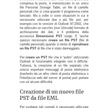
compresa la posta, è memorizzato in un unico
file Personal Storage Table, un file di cartelle
personali che si crea quando il programma viene
lanciato. Ma a volte ci sono situazioni in cui è
necessario utilizzare due o più file .pst, per
esempio con le versioni di Outlook 97-2002, che
ha utilizzato un vecchio (non Unicode) formato di
archiviazione dei dati, e il problema della
eccessiva
Dimensione PST
sorge. E 'anche
spesso necessario
creare un file PST
(file di
cartelle personali) quando si tenta di
ripristinare
un file PST
di file che è stato danneggiato.
Per
creare un PST
file che è “pulito” utilizzando
Outlook di funzionalità integrate non è difficile.
Tuttavia, la creazione di un file separato che
unisce esportare messaggi di posta elettronica
(trasferito da un altro client di posta elettronica o
l'interfaccia web del server di posta) può portare
con sé alcune difficoltà.
Creazione di un nuovo file
PST da file EML
Per svolgere tali compiti è necessario utilizzare