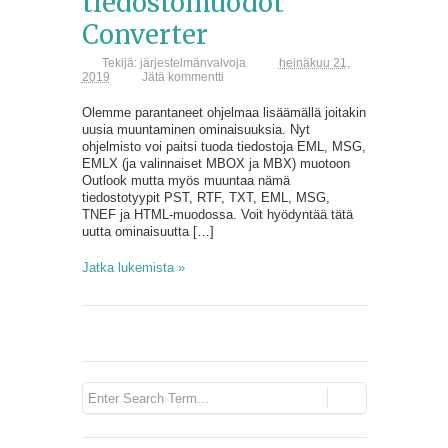
tiedostomuodot
Converter
Tekijä:
järjestelmänvalvoja
heinäkuu 21,
2019
Jätä kommentti
Olemme parantaneet ohjelmaa lisäämällä joitakin
uusia muuntaminen ominaisuuksia. Nyt
ohjelmisto voi paitsi tuoda tiedostoja EML, MSG,
EMLX (ja valinnaiset MBOX ja MBX) muotoon
Outlook mutta myös muuntaa nämä
tiedostotyypit PST, RTF, TXT, EML, MSG,
TNEF ja HTML-muodossa. Voit hyödyntää tätä
uutta ominaisuutta […]
Jatka lukemista »