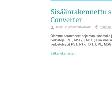
Sisäänrakennettu 
Converter
Tekijä:
järjestelmänvalvoja
heinäkuu
Olemme parantaneet ohjelmaa lisäämällä jo
tiedostoja EML, MSG, EMLX (ja valinna
tiedostotyypit PST, RTF, TXT, EML, MSG,
Jatka lukemista »