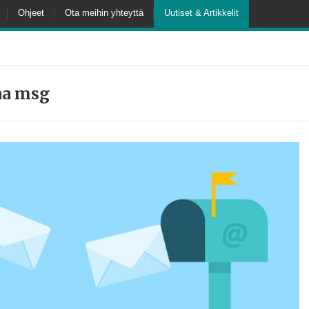
Ohjeet
Ota meihin yhteyttä
Uutiset & Artikkelit
a msg