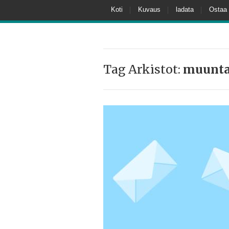
Koti
Kuvaus
ladata
Ostaa
Tag Arkistot:
muunta