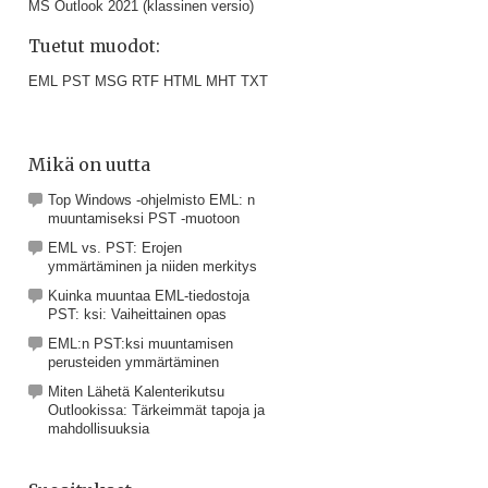
MS Outlook 2021 (klassinen versio)
Tuetut muodot:
EML PST MSG RTF HTML MHT TXT
Mikä on uutta
Top Windows -ohjelmisto EML: n
muuntamiseksi PST -muotoon
EML vs. PST: Erojen
ymmärtäminen ja niiden merkitys
Kuinka muuntaa EML-tiedostoja
PST: ksi: Vaiheittainen opas
EML:n PST:ksi muuntamisen
perusteiden ymmärtäminen
Miten Lähetä Kalenterikutsu
Outlookissa: Tärkeimmät tapoja ja
mahdollisuuksia