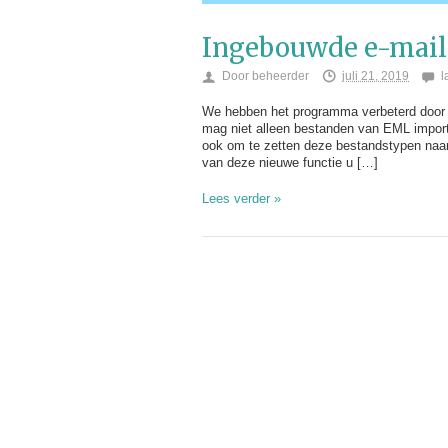
Ingebouwde e-mail
Door
beheerder
juli 21, 2019
l
We hebben het programma verbeterd door h
mag niet alleen bestanden van EML impo
ook om te zetten deze bestandstypen naa
van deze nieuwe functie u […]
Lees verder »