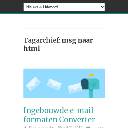
Tagarchief:
msg naar
html
Ingebouwde e-mail
formaten Converter
Door
beheerder
juli 21, 2019
laat een